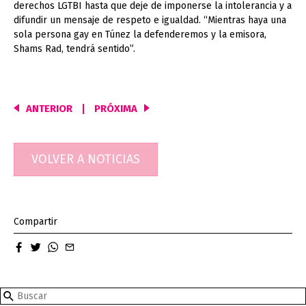
derechos LGTBI hasta que deje de imponerse la intolerancia y a
difundir un mensaje de respeto e igualdad. “Mientras haya una
sola persona gay en Túnez la defenderemos y la emisora,
Shams Rad, tendrá sentido”.
ANTERIOR
PRÓXIMA
Navegación
de
entradas
VOLVER A NOTICIAS
Compartir
facebook
twitter
whatsapp
email
Search