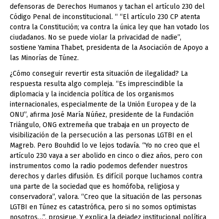
defensoras de Derechos Humanos y tachan el artículo 230 del
Código Penal de inconstitucional. “ “El artículo 230 CP atenta
contra la Constitución; va contra la única ley que han votado los
ciudadanos. No se puede violar la privacidad de nadie”,
sostiene Yamina Thabet, presidenta de la Asociación de Apoyo a
las Minorías de Túnez.
¿Cómo conseguir revertir esta situación de ilegalidad? La
respuesta resulta algo compleja. “Es imprescindible la
diplomacia y la incidencia política de los organismos
internacionales, especialmente de la Unión Europea y de la
ONU”, afirma José María Núñez, presidente de la Fundación
Triángulo, ONG extremeña que trabaja en un proyecto de
visibilización de la persecución a las personas LGTBI en el
Magreb. Pero Bouhdid lo ve lejos todavía. “Yo no creo que el
artículo 230 vaya a ser abolido en cinco o diez años, pero con
instrumentos como la radio podemos defender nuestros
derechos y darles difusión. Es difícil porque luchamos contra
una parte de la sociedad que es homófoba, religiosa y
conservadora”, valora. “Creo que la situación de las personas
LGTBI en Túnez es catastrófica, pero si no somos optimistas
nosotros…”, prosigue. Y explica la dejadez institucional política