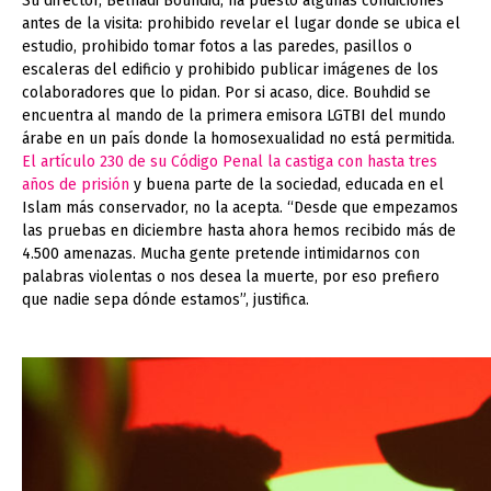
Su director, Belhadi Bouhdid, ha puesto algunas condiciones
antes de la visita: prohibido revelar el lugar donde se ubica el
estudio, prohibido tomar fotos a las paredes, pasillos o
escaleras del edificio y prohibido publicar imágenes de los
colaboradores que lo pidan. Por si acaso, dice. Bouhdid se
encuentra al mando de la primera emisora LGTBI del mundo
árabe en un país donde la homosexualidad no está permitida.
El artículo 230 de su Código Penal la castiga con hasta tres
años de prisión
y buena parte de la sociedad, educada en el
Islam más conservador, no la acepta. “Desde que empezamos
las pruebas en diciembre hasta ahora hemos recibido más de
4.500 amenazas. Mucha gente pretende intimidarnos con
palabras violentas o nos desea la muerte, por eso prefiero
que nadie sepa dónde estamos”, justifica.