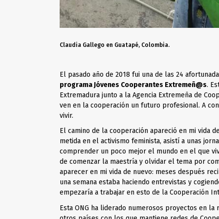
Claudia Gallego en Guatapé, Colombia.
El pasado año de 2018 fui una de las 24 afortunada
programa Jóvenes Cooperantes Extremeñ@s
. E
Extremadura junto a la Agencia Extremeña de Coop
ven en la cooperación un futuro profesional. A con
vivir.
El camino de la cooperación apareció en mi vida d
metida en el activismo feminista, asistí a unas jo
comprender un poco mejor el mundo en el que vi
de comenzar la maestría y olvidar el tema por com
aparecer en mi vida de nuevo: meses después rec
una semana estaba haciendo entrevistas y cogiendo
empezaría a trabajar en esto de la Cooperación In
Esta ONG
ha liderado numerosos proyectos en la 
otros países con los que mantiene redes de Coope