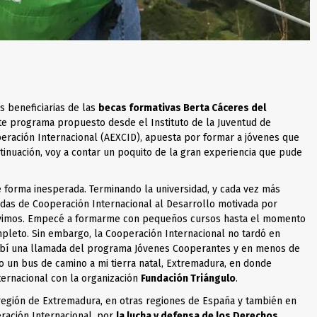
s beneficiarias de las
becas formativas Berta Cáceres del
ste progra
ma propuesto desde el Instituto de la Juventud de
eración Internacional (AEXCID), apuesta por formar a jóvenes que
tinuación, voy a contar un poquito de la gran experiencia que pude
e forma inesperada. Terminando la universidad, y cada vez más
rnadas de Cooperación Internacional al Desarrollo motivada por
vimos. Empecé a formarme con pequeños cursos hasta el momento
pleto. Sin embargo, la Cooperación Internacional no tardó en
ibí una llamada del programa Jóvenes Cooperantes y en menos de
 un bus de camino a mi tierra natal, Extremadura, en donde
ternacional con la organización
Fundación Triángulo
.
región de Extremadura, en otras regiones de España y también en
ración Internacional, por
la lucha y defensa de los Derechos