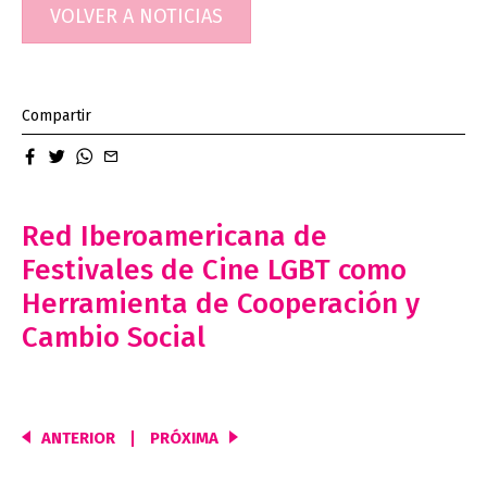
entradas
VOLVER A NOTICIAS
Compartir
facebook
twitter
whatsapp
email
Red Iberoamericana de
Festivales de Cine LGBT como
Herramienta de Cooperación y
Cambio Social
ANTERIOR
PRÓXIMA
Navegación
de