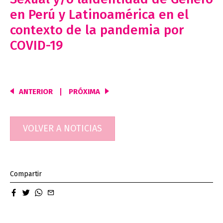
en Perú y Latinoamérica en el
contexto de la pandemia por
COVID-19
ANTERIOR
PRÓXIMA
Navegación
de
entradas
VOLVER A NOTICIAS
Compartir
facebook
twitter
whatsapp
email