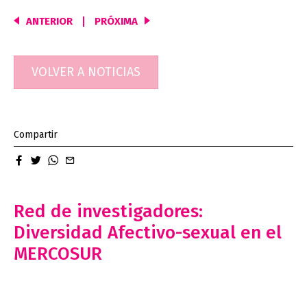
ANTERIOR
PRÓXIMA
Navegación
de
entradas
VOLVER A NOTICIAS
Compartir
facebook
twitter
whatsapp
email
Red de investigadores:
Diversidad Afectivo-sexual en el
MERCOSUR