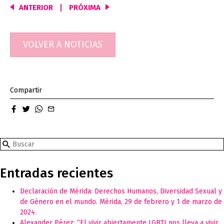
ANTERIOR
PRÓXIMA
Navegación
de
entradas
VOLVER A NOTICIAS
Compartir
facebook
twitter
whatsapp
email
Search
in
http://cooperacionlgbt.org/
Entradas recientes
Declaración de Mérida: Derechos Humanos, Diversidad Sexual y
de Género en el mundo. Mérida, 29 de febrero y 1 de marzo de
2024.
Alexander Pérez: “El vivir abiertamente LGBTI nos lleva a vivir