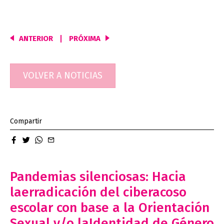
ANTERIOR
PRÓXIMA
Navegación
de
entradas
VOLVER A NOTICIAS
Compartir
facebook
twitter
whatsapp
email
Pandemias silenciosas: Hacia
laerradicación del ciberacoso
escolar con base a la Orientación
Sexual y/o laIdentidad de Género