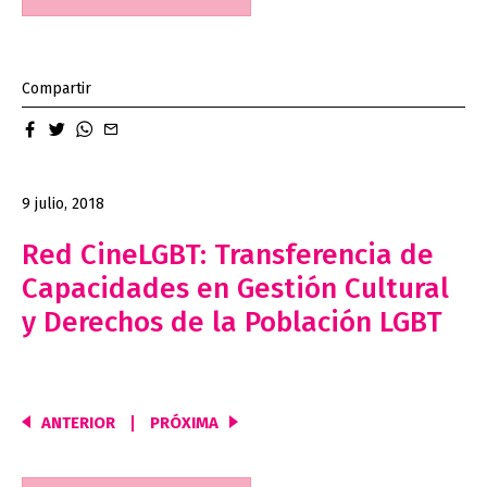
Compartir
facebook
twitter
whatsapp
email
9 julio, 2018
Red CineLGBT: Transferencia de
Capacidades en Gestión Cultural
y Derechos de la Población LGBT
ANTERIOR
PRÓXIMA
Navegación
de